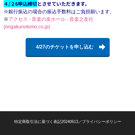
４/２6申
込締切
とさせていただきます。
※銀行振込の場合の振込手数料はご負担願います。
※
アクセス - 音楽の友ホール - 音楽之友社
(ongakunotomo.co.jp)
4/27のチケットを申し込む
特定商取引法に基づく表記20240613／プライバシーポリシー