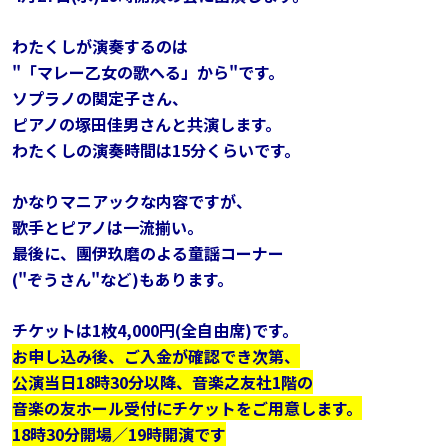
わたくしが演奏するのは
"「マレー乙女の歌へる」から"です。
ソプラノの関定子さん、
ピアノの塚田佳男さんと共演します。
わたくしの演奏時間は15分くらいです。
かなりマニアックな内容ですが、
歌手とピアノは一流揃い。
最後に、團伊玖磨のよる
童謡コーナー
("ぞうさん"など)もあります。
チケットは1枚4,000円(全自由席)です。
お申し込み後、ご入金が確認でき次第、
公演当日18時30分以降、
音楽之友社1階の
音楽の友ホール受付にチケットをご用意します。
18時30分開場／19時開演です